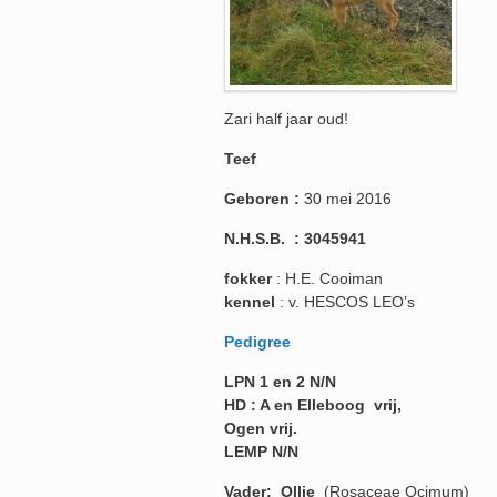
Zari half jaar oud!
Teef
Geboren :
30 mei 2016
N.H.S.B. : 3045941
fokker
: H.E. Cooiman
kennel
: v. HESCOS LEO’s
Pedigree
LPN 1 en 2 N/N
HD : A en Elleboog vrij,
Ogen vrij.
LEMP N/N
Vader: Ollie
(Rosaceae Ocimum)