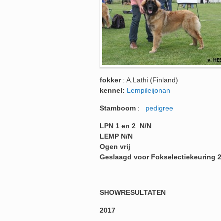
fokker
: A.Lathi (Finland)
kennel:
Lempileijonan
Stamboom
:
pedigree
LPN 1 en 2 N/N
LEMP N/N
Ogen vrij
Geslaagd voor Fokselectiekeuring 22
SHOWRESULTATEN
2017