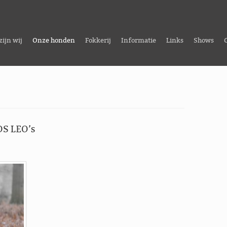
zijn wij
Onze honden
Fokkerij
Informatie
Links
Shows
OS LEO’s