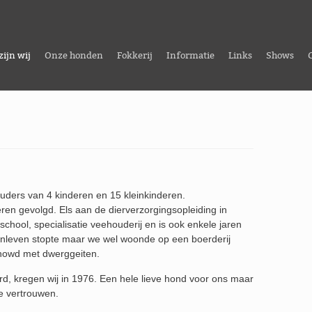
zijn wij
Onze honden
Fokkerij
Informatie
Links
Shows
ouders van 4 kinderen en 15 kleinkinderen.
ren gevolgd. Els aan de dierverzorgingsopleiding in
hool, specialisatie veehouderij en is ook enkele jaren
enleven stopte maar we wel woonde op een boerderij
showd met dwerggeiten.
rd, kregen wij in 1976. Een hele lieve hond voor ons maar
e vertrouwen.