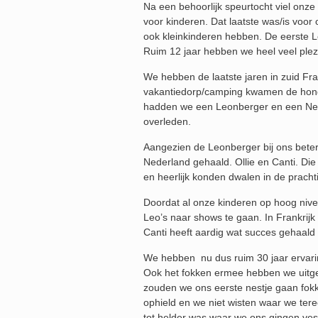
Na een behoorlijk speurtocht viel onze
voor kinderen. Dat laatste was/is voo
ook kleinkinderen hebben. De eerste L
Ruim 12 jaar hebben we heel veel plezi
We hebben de laatste jaren in zuid Fr
vakantiedorp/camping kwamen de hon
hadden we een Leonberger en een Newfo
overleden.
Aangezien de Leonberger bij ons bete
Nederland gehaald. Ollie en Canti. Di
en heerlijk konden dwalen in de prachti
Doordat al onze kinderen op hoog ni
Leo’s naar shows te gaan. In Frankrij
Canti heeft aardig wat succes gehaald 
We hebben nu dus ruim 30 jaar ervari
Ook het fokken ermee hebben we uitge
zouden we ons eerste nestje gaan fokke
ophield en we niet wisten waar we ter
tot helder was waar we ons gingen ves