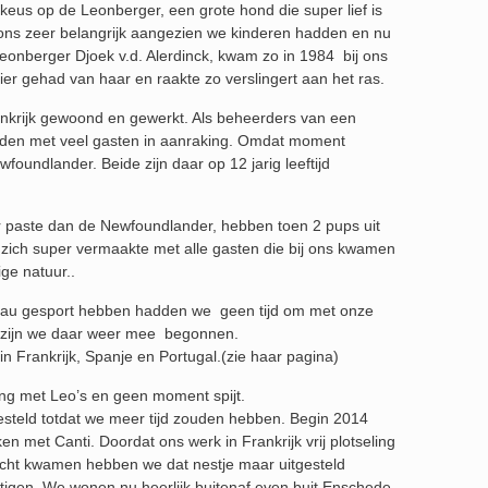
 keus op de Leonberger, een grote hond die super lief is
r ons zeer belangrijk aangezien we kinderen hadden en nu
eonberger Djoek v.d. Alerdinck, kwam zo in 1984 bij ons
er gehad van haar en raakte zo verslingert aan het ras.
ankrijk gewoond en gewerkt. Als beheerders van een
den met veel gasten in aanraking. Omdat moment
undlander. Beide zijn daar op 12 jarig leeftijd
r paste dan de Newfoundlander, hebben toen 2 pups uit
e zich super vermaakte met alle gasten die bij ons kwamen
ge natuur..
veau gesport hebben hadden we geen tijd om met onze
k zijn we daar weer mee begonnen.
in Frankrijk, Spanje en Portugal.(zie haar pagina)
ng met Leo’s en geen moment spijt.
steld totdat we meer tijd zouden hebben. Begin 2014
n met Canti. Doordat ons werk in Frankrijk vrij plotseling
echt kwamen hebben we dat nestje maar uitgesteld
tigen. We wonen nu heerlijk buitenaf even buit Enschede.